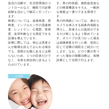
染症の治療や、生活習慣病のコ
す。胃の内視鏡、腹部超音波な
ントロールなど、離島での診療
どの検査機器をそろえ、一般的
経験を活かして幅広く行ってい
な検査は一通りできる環境で
ます。
す。
検査については、血液検査、尿
胃の内視鏡については、鼻から
検査、インフルエンザの迅速検
カメラを挿入する経鼻内視鏡を
査、レントゲン、心電図、骨密
導入し、患者さんの負担ができ
度、血管年齢などを測定できる
るだけ軽くなるよう努めていま
設備を整えています。
す。ポリープが見つかった場合
診療に際しては、例えば患者さ
は組織検査を行った後、状況に
んが腹痛を訴えておられる場合
応じて近隣の病院をご紹介いた
でも、原因がお腹にあるとは限
します。なお、ピロリ菌が見つ
らないため、１つの症状だけで
かった場合の除菌治療は、保険
なく、全身を総合的に診るよう
診療として当院で行えます。
心がけています。
小児科